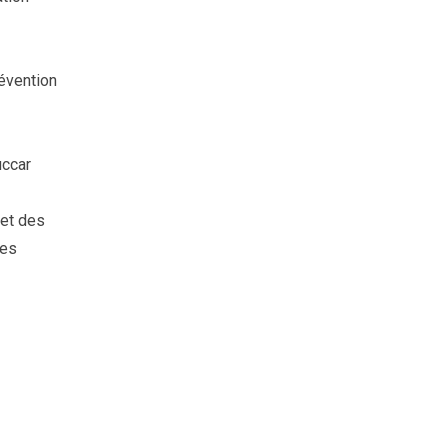
évention
uccar
 et des
ies