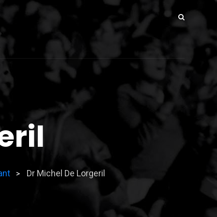
eril
ant
Dr Michel De Lorgeril
>