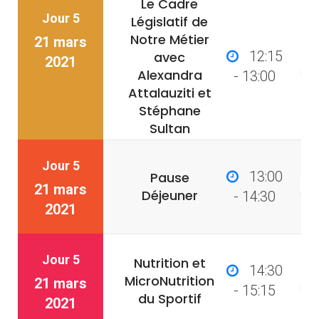
Le Cadre
Jour 5
Législatif de
Notre Métier
21 mars
12:15
avec
2021
Alexandra
- 13:00
Attalauziti et
Stéphane
Sultan
Jour 5
13:00
Pause
21 mars
Déjeuner
- 14:30
2021
Jour 5
Nutrition et
14:30
MicroNutrition
21 mars
- 15:15
du Sportif
2021