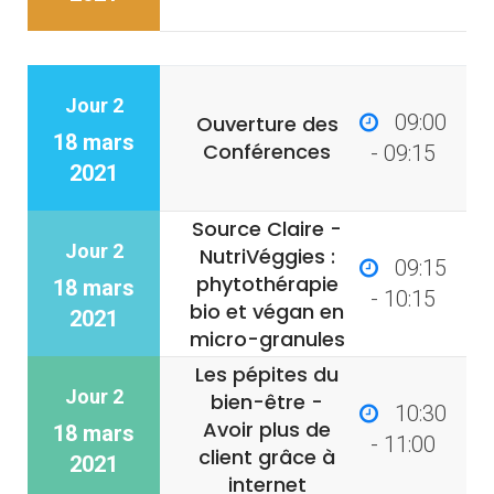
Jour 2
09:00
Ouverture des
18 mars
Conférences
- 09:15
2021
Source Claire -
Jour 2
NutriVéggies :
09:15
phytothérapie
18 mars
- 10:15
bio et végan en
2021
micro-granules
Les pépites du
Jour 2
bien-être -
10:30
Avoir plus de
18 mars
- 11:00
client grâce à
2021
internet