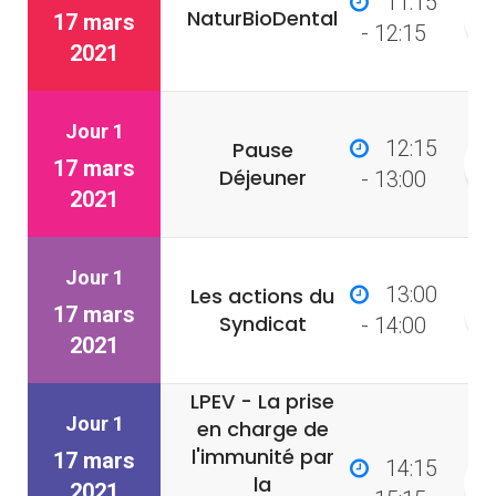
11:15
NaturBioDental
17 mars
- 12:15
2021
Jour 1
12:15
Pause
17 mars
Déjeuner
- 13:00
2021
Jour 1
13:00
Les actions du
17 mars
Syndicat
- 14:00
2021
LPEV - La prise
Jour 1
en charge de
l'immunité par
17 mars
14:15
la
2021