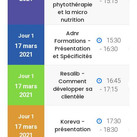
- 15:15
phytothérapie
et la micro
nutrition
Adnr
Jour 1
15:30
Formations -
17 mars
Présentation
- 16:30
2021
et Spécificités
Resalib -
Jour 1
16:45
Comment
17 mars
développer sa
- 17:15
2021
clientèle
Jour 1
17:30
Koreva -
17 mars
présentation
- 18:30
2021