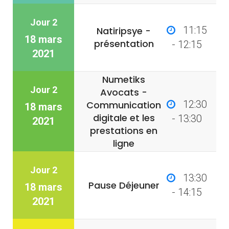
Jour 2
11:15
Natiripsye -
18 mars
présentation
- 12:15
2021
Numetiks
Jour 2
Avocats -
12:30
Communication
18 mars
digitale et les
- 13:30
2021
prestations en
ligne
Jour 2
13:30
Pause Déjeuner
18 mars
- 14:15
2021