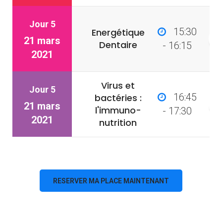
Jour 5
15:30
Energétique
21 mars
Dentaire
- 16:15
2021
Virus et
Jour 5
16:45
bactéries :
21 mars
l'immuno-
- 17:30
2021
nutrition
RESERVER MA PLACE MAINTENANT