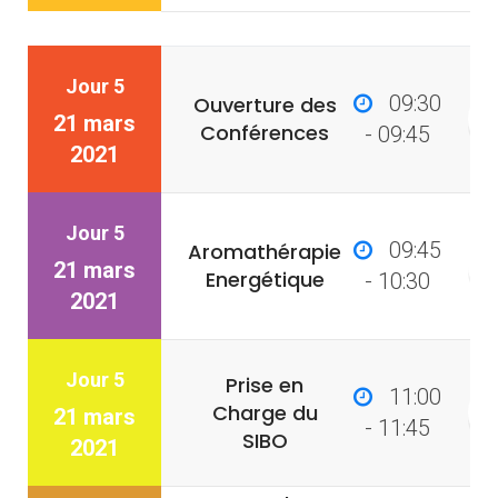
Jour 5
09:30
Ouverture des
21 mars
Conférences
- 09:45
2021
Jour 5
09:45
Aromathérapie
21 mars
Energétique
- 10:30
2021
Jour 5
Prise en
11:00
Charge du
21 mars
- 11:45
SIBO
2021