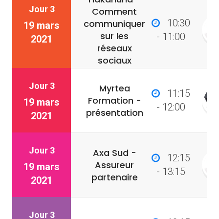
Jour 3
Comment
10:30
communiquer
19 mars
sur les
- 11:00
2021
réseaux
sociaux
Jour 3
Myrtea
11:15
Formation -
19 mars
- 12:00
présentation
2021
Jour 3
Axa Sud -
12:15
Assureur
19 mars
- 13:15
partenaire
2021
Jour 3