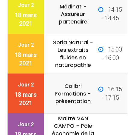
Jour 2
Médinat -
14:15
Assureur
18 mars
- 14:45
partenaire
2021
Soria Natural -
Jour 2
15:00
Les extraits
18 mars
fluides en
- 16:00
2021
naturopathie
Jour 2
Colibri
16:15
Formations -
18 mars
- 17:15
présentation
2021
Maitre VAN
Jour 2
CAMPO - Pôle
économie de la
18 mars