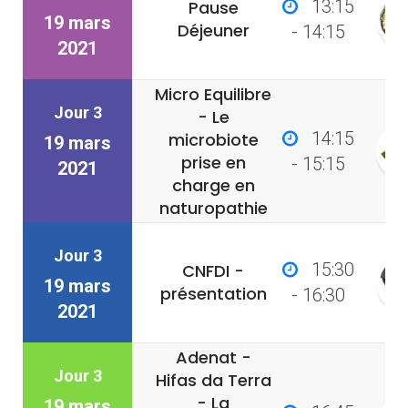
13:15
Pause
19 mars
Déjeuner
- 14:15
2021
Micro Equilibre
Jour 3
- Le
14:15
microbiote
19 mars
prise en
- 15:15
2021
charge en
naturopathie
Jour 3
15:30
CNFDI -
19 mars
présentation
- 16:30
2021
Adenat -
Jour 3
Hifas da Terra
- La
19 mars