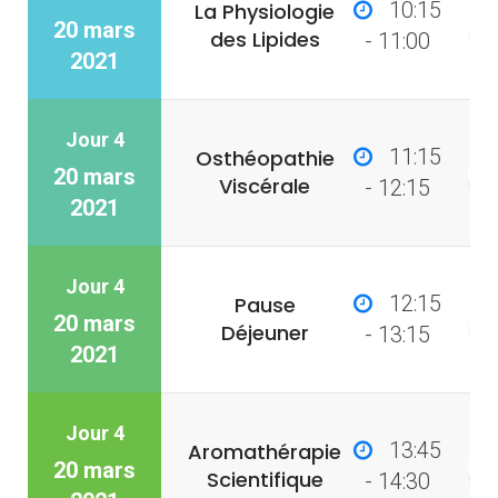
10:15
La Physiologie
20 mars
des Lipides
- 11:00
2021
Jour 4
11:15
Osthéopathie
20 mars
Viscérale
- 12:15
2021
Jour 4
12:15
Pause
20 mars
Déjeuner
- 13:15
2021
Jour 4
13:45
Aromathérapie
20 mars
Scientifique
- 14:30