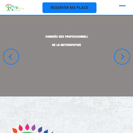
RESERVER MA PLACE
Congrès des Professionnels
de la Naturopathie
du 17 au 24 Mars 2021 | CONGRES DIGITAL
RÉSERVER MA PLACE MAINTENANT !