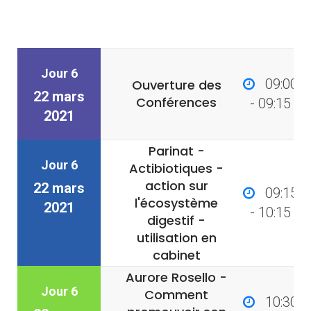
Jour 6
09:00
Ouverture des
22 mars
Conférences
- 09:15
2021
Parinat -
Jour 6
Actibiotiques -
action sur
22 mars
09:15
l'écosystème
2021
- 10:15
digestif -
utilisation en
cabinet
Aurore Rosello -
Jour 6
Comment
10:30