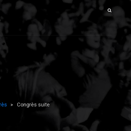
rès
Congrès suite
>