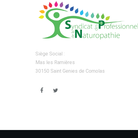
Siège Social :
Mas les Ramières
30150 Saint Genies de Comolas