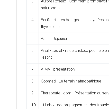
3
Aurore Rosello - Comment promouvoir s
naturopathe
4
EquiNutri - Les bourgeons du système ne
thyroïdienne
5
Pause Déjeuner
6
Ansil - Les élixirs de cristaux pour le bi
l'esprit
7
AIMA - présentation
8
Copmed - Le terrain naturopathique
9
Therapeute . com - Présentation du ser
10
Lt Labo - accompagnement des troubles